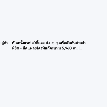
คู่ค้า-
เปิดครั้งแรก! คำชี้แจง ป.ป.ช. จุดเริ่มต้นค้นบ้านจ่า
พิชิต - ยึดแฟลชไดรฟ์แก้คะแนน 5,960 คน |
Next News