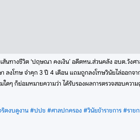
้! เส้นทางชีวิต ‘ปฤษณา คงเงิน’ อดีตหน.ส่วนคลัง อบต.วังศา
ษา ลงโทษ จำคุก 3 ปี 4 เดือน แถมถูกลงโทษวินัยไล่ออกจา
้อความใดๆ ก็ย่อมหมายความว่า ได้รับรองผลการตรวจสอบความถ
จริตงบดูงาน
#ปปช
#ศาลปกครอง
#วินัยข้าราชการ
#ราชก