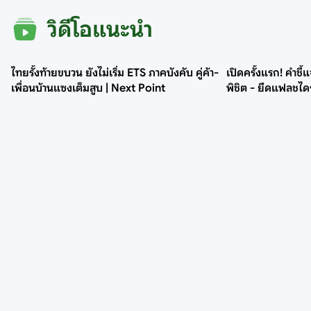
วิดีโอแนะนำ
ไทยรั้งท้ายขบวน ยังไม่เริ่ม ETS ภาคบังคับ คู่ค้า-
เปิดครั้งแรก! คำชี้แ
เพื่อนบ้านแซงเต็มสูบ | Next Point
พิชิต - ยึดแฟลชไ
Next News