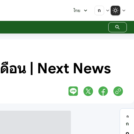
ก
ไทย
 เดือน | Next News
ก
ก
ก