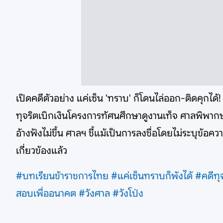
เปิดคดีตัวอย่าง แค่เซ็น 'ทราบ' ก็โดนไล่ออก-ติดคุกได
ทุจริตเบิกเงินโครงการทัศนศึกษาดูงานเท็จ ศาลพิพาก
อ้างฟังไม่ขึ้น ศาลฯ ชี้แม้เป็นการลงชื่อโดยไม่ระบุข
เกี่ยวข้องแล้ว
#บทเรียนข้าราชการไทย
#แค่เซ็นทราบก็พังได้
#คดีทุ
สอบเพื่ออนาคต
#วังศาล
#วังโป่ง