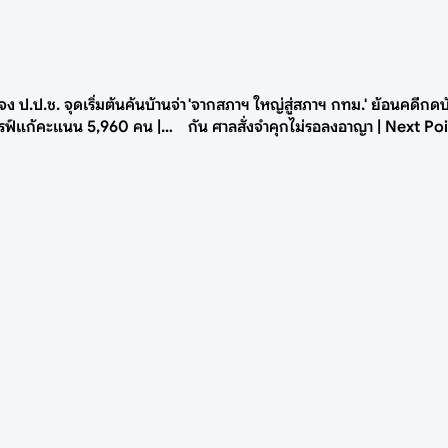
จง ป.ป.ช. จุดเริ่มต้นค้นบ้านจ่า
'จากสภาฯ ใหญ่สู่สภาฯ กทม.' ย้อนคดีกด
ดรฟ์แก้คะแนน 5,960 คน |
กัน ศาลสั่งจำคุกไม่รอลงอาญา | Next Po