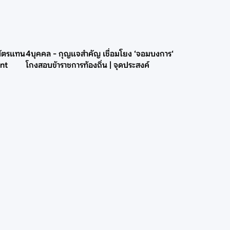
บัตรแทน
4บุคคล - กุญแจสำคัญ เชื่อมโยง ‘จอมบงการ‘
int
โกงสอบข้าราชการท้องถิ่น | จุดประสงค์