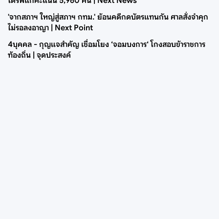
ไดรฟ์แก้คะแนน 5,960 คน | Next News
'จากสภาฯ ใหญ่สู่สภาฯ กทม.' ย้อนคดีกดบัตรแทนกัน ศาลสั่งจำคุก
ไม่รอลงอาญา | Next Point
4บุคคล - กุญแจสำคัญ เชื่อมโยง ‘จอมบงการ‘ โกงสอบข้าราชการ
ท้องถิ่น | จุดประสงค์