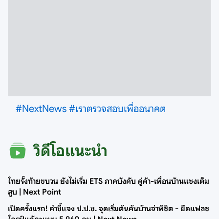
#NextNews
#เราตรวจสอบเพื่ออนาคต
วิดีโอแนะนำ
ไทยรั้งท้ายขบวน ยังไม่เริ่ม ETS ภาคบังคับ คู่ค้า-เพื่อนบ้านแซงเต็ม
สูบ | Next Point
เปิดครั้งแรก! คำชี้แจง ป.ป.ช. จุดเริ่มต้นค้นบ้านจ่าพิชิต - ยึดแฟลช