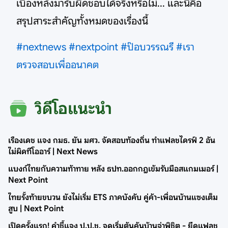
เบื้องหลังมารับผิดชอบได้จริงหรือไม่... และนี่คือ
สรุปสาระสำคัญทั้งหมดของเรื่องนี้
#nextnews
#nextpoint
#ป๊อบวรรณรี
#เรา
ตรวจสอบเพื่ออนาคต
วิดีโอแนะนำ
เรืองเดช แจง กมธ. ยัน มศว. จัดสอบท้องถิ่น ทำแฟลชไดรฟ์ 2 อัน
ไม่ผิดทีโออาร์ | Next News
แบงก์ไทยกับความท้าทาย หลัง ธปท.ออกกฎเข้มรับมือสแกมเมอร์ |
Next Point
ไทยรั้งท้ายขบวน ยังไม่เริ่ม ETS ภาคบังคับ คู่ค้า-เพื่อนบ้านแซงเต็ม
สูบ | Next Point
เปิดครั้งแรก! คำชี้แจง ป.ป.ช. จุดเริ่มต้นค้นบ้านจ่าพิชิต - ยึดแฟลช