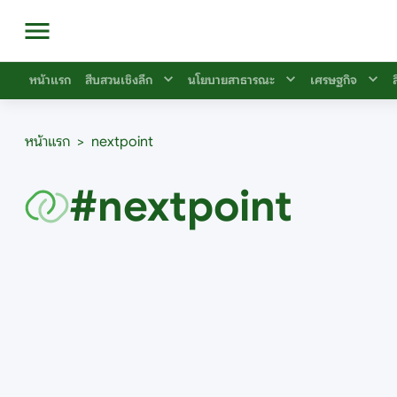
หน้าแรก
สืบสวนเชิงลึก
นโยบายสาธารณะ
เศรษฐกิจ
หน้าแรก
>
nextpoint
#nextpoint