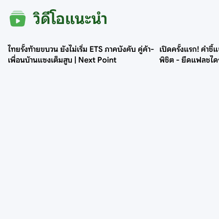
วิดีโอแนะนำ
ไทยรั้งท้ายขบวน ยังไม่เริ่ม ETS ภาคบังคับ คู่ค้า-
เปิดครั้งแรก! คำชี้แ
เพื่อนบ้านแซงเต็มสูบ | Next Point
พิชิต - ยึดแฟลชไ
Next News