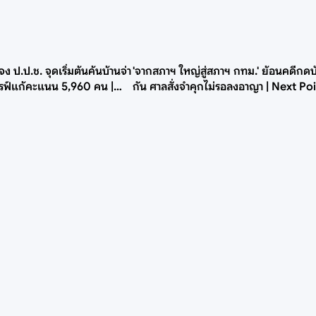
จง ป.ป.ช. จุดเริ่มต้นค้นบ้านจ่า
'จากสภาฯ ใหญ่สู่สภาฯ กทม.' ย้อนคดีกด
ดรฟ์แก้คะแนน 5,960 คน |
กัน ศาลสั่งจำคุกไม่รอลงอาญา | Next Po