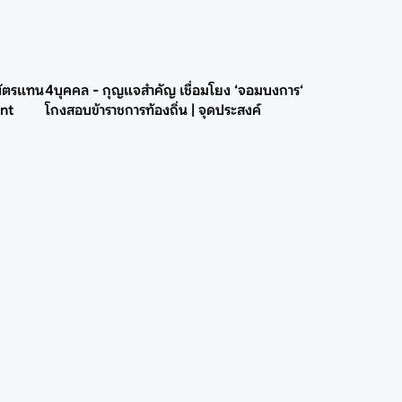
บัตรแทน
4บุคคล - กุญแจสำคัญ เชื่อมโยง ‘จอมบงการ‘
int
โกงสอบข้าราชการท้องถิ่น | จุดประสงค์