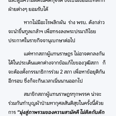
และผู้มีความผิดในคดีทุจริต ซึ่งเป็นเงื่อนไขหลักที่
ฝ่ายต่างๆ ยอมรับได้
หากไม่มีอะไรพลิกผัน ร่าง พรบ. ดังกล่าว
จะนำขึ้นทูลเกล้าฯ เพื่อทรงลงพระปรมาภิไธย
ประกาศในราชกิจจานุเบกษาต่อไป
แต่หากสภาผู้แทนราษฎร ไม่อาจตกลงกัน
ได้ในประเด็นแตกต่างจากข้อแก้ไขของวุฒิสภา ก็
จะต้องตั้งกรรมาธิการร่วม 2 สภา เพื่อหาข้อยุติกัน
อีกรอบ ซึ่งก็จะกินเวลาเนิ่นนานออกไป
สมาชิกสภาผู้แทนราษฎรทุกพรรค น่าจะ
ร่วมกันทำบุญผ้าป่ามหากุศลสันติสุขในครั้งนี้ด้วย
การ
“มุ่งสู่ภาพรวมของความสามัคคี ไม่ติดกับดัก