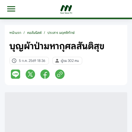
หน้าแรก
/
คอลัมนิสต์
/
ประสาร มฤคพิทักษ์
บุญผ้าป่ามหากุศลสันติสุข
5 ก.ค. 2569 18:36
ผู้ชม 302 คน