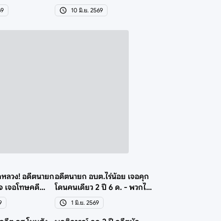
ขุดถมดินมิชอบ
69
10 มิ.ย. 2569
ถหลวง! อดีตนายก
อดีตนายก อบต.ไร่น้อย เจอคุก
็จ เจอโทษคดี
โดนคนเดียว 2 ปี 6 ด. - พวกได้
 6 ด.
รอลงอาญาหมด
9
1 มิ.ย. 2569