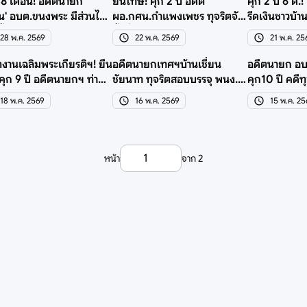
48 เดือน! อดีตนายก
ยืนโทษ! คุก 2 ปี อดีต
คุก 2 ปี 6 ด.
น' อบต.ขนงพระ มีส่วนได้
ผอ.กศน.กำแพงเพชร ทุจริตจัด
รีดเงินชาวบ้า
เอื้องานเอกชน
ซื้อสื่อ/หนังสือ
ดำเนินคดี
28 พ.ค. 2569
22 พ.ค. 2569
21 พ.ค. 25
ตงานเฉลิมพระเกียรติฯ! ยืน
อดีตนายกเทศฯบ้านเชี่ยน
อดีตนายก อบ
คุก 9 ปี อดีตนายกฯ ท่าบ่อ
ชัยนาท ทุจริตสอบบรรจุ พนง.
คุก10 ปี คดีท
งคาย
โดนคุก 2 คดีรวม 7 ปี
ทรัพย์ 73 ล.
18 พ.ค. 2569
16 พ.ค. 2569
15 พ.ค. 2
หน้า
จาก
2