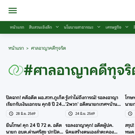
หน้าแรก
สืบสวนเชิงลึก
นโยบายสาธารณะ
เศรษฐกิจ
หน้าแรก
>
ศาลอาญาคดีทุจริต
#ศาลอาญาคดีทุจริ
ปิดฉาก! คดีอดีต ผอ.สวท.ภูเก็ต
รู้เท่าไม่ถึงการณ์! รอลงอาญา
โทษหน
เรียกรับเงินเอกชน คุก8 ปี 24
'2พวก' อดีตนายกเทศฯบ้าน
นายก
ด. รอลงอาญา
เสด็จ ทุจริตดูงาน
เช็ค
28 มิ.ย. 2569
24 มิ.ย. 2569
ยืนโทษ! คุก 24 ปี 72 ด. อดีต
รอลงอาญาคุก! อดีตผู้ปค.
สรุป!
นายก อบต.ด่านศรีสุข ปกปิด
นิคมสร้างตนเองลำตะคอง
หมด 