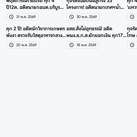
พฤติการณ์ร้ายแรง! คุก 4
ทุจริตซ่อมถนนลูกรัง 33
คุก 
ปี12ด. อดีตนายกอบต.บริบูรณ์-
โครงการ! อดีตนายกเทศฯน้ำก่ำ
'แหว
พวก ทุจริตบ่อบาดาล
โดนคุก 66 ปี 198 ด.
เสีย
31 พ.ค. 2569
30 พ.ค. 2569
คุก 2 ปี! อดีตนักวิชาการเกษตร
อสส.สั่งไม่อุทธรณ์! อดีต
ทุจริ
พังงา ตรวจรับวัสดุอาหารกลาง
พนง.ธ.ก.ส.ยักยอกเงิน คุก174
โทษ 
วันเด็กมิชอบ
ปี 522 ด. รอลงอาญา
หนอ
20 พ.ค. 2569
18 พ.ค. 2569