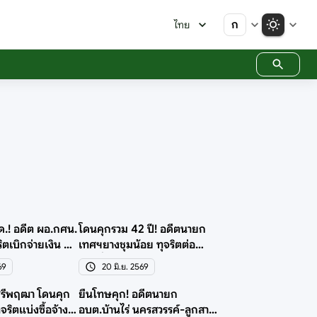
ก
ไทย
 ด.! อดีต ผอ.กศน.
โดนคุกรวม 42 ปี! อดีตนายก
ริตเบิกจ่ายเงิน 4
เทศฯยางชุมน้อย ทุจริตต่อ
หน้าที่ 4 ข้อกล่าวหา
69
20 มิ.ย. 2569
ศรีพฤฒา โดนคุก
ยืนโทษคุก! อดีตนายก
ุจริตแบ่งซื้อจ้าง
อบต.บ้านไร่ นครสวรรค์-ลูกสาว