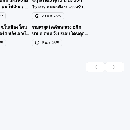
! อดีต อส.โนนสัง
พฤติการณ์ คุก 2 ปี อดีตนัก
นแลกไม่จับกุม
วิชาการเกษตรพังงา ตรวจรับ
วัสดุอาหารร.ร.มิชอบ
69
20 พ.ค. 2569
ต.ในเมือง โดน
รายล่าสุด! คดีรถหลวง อดีต
ุจริต หลังเจอยึด
นายก อบต.วังประจบ โดนคุก
หนัก 38 ปี 114 ด.
569
9 พ.ค. 2569