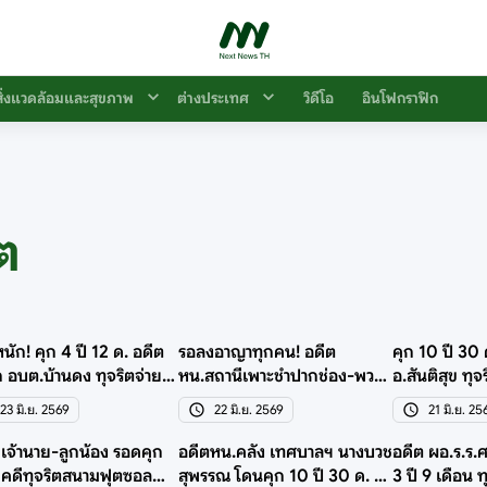
สิ่งแวดล้อมและสุขภาพ
ต่างประเทศ
วิดีโอ
อินโฟกราฟิก
ต
ัก! คุก 4 ปี 12 ด. อดีต
รอลงอาญาทุกคน! อดีต
คุก 10 ปี 30
 อบต.บ้านดง ทุจริตจ่าย
หน.สถานีเพาะชำปากช่อง-พวก
อ.สันติสุข ทุจ
โกงเงินหลวง
ทุจริตจ้างย้ายกล้าไม้
โครงการ
23 มิ.ย. 2569
22 มิ.ย. 2569
21 มิ.ย. 25
 เจ้านาย-ลูกน้อง รอดคุก
อดีตหน.คลัง เทศบาลฯ นางบวช
อดีต ผอ.ร.ร.
คดีทุจริตสนามฟุตซอล
สุพรรณ โดนคุก 10 ปี 30 ด. ได้
3 ปี 9 เดือน ท