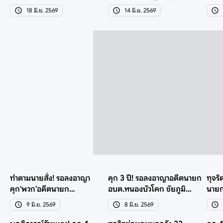
ประกาศประกวดราคา
ปลอมเอกสารเอื้อใช้ที่ดิน
อบต.
18 มิ.ย. 2569
14 มิ.ย. 2569
ทำตามนายสั่ง! รอลงอาญา
คุก 3 ปี! รอลงอาญาอดีตนายก
ทุจริ
คุก'พวก'อดีตนายก
อบต.หนองบัวโคก ชัยภูมิ
นายก
อบต.คำเขื่อนแก้ว ทุจริตส.ฟุต
สารภาพทุจริตถนนลูกรัง
ต่อคด
9 มิ.ย. 2569
8 มิ.ย. 2569
ซอล