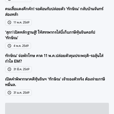
คนเสื้อแดงคึกคัก! รอต้อนรับปล่อยตัว 'ทักษิณ' กลับบ้านจันทร์
ส่องหล้า
11 พ.ค. 2569
‘สุภา’เปิดหลักฐานสู้! ให้สรรพากรไล่บี้เก็บภาษีหุ้นชินคอร์ป
'ทักษิณ'
4 พ.ค. 2569
ทักษิณ' จ่อพักโทษ คาด 11 พ.ค.ปล่อยตัวคุมประพฤติ-รอลุ้นใส่
กำไล EM?
31 มี.ค. 2569
เปิดคำพิพากษาคดีหุ้นชินฯ 'ทักษิณ' เจ้าของตัวจริง ต้องจ่ายภาษี
หมื่นล.
31 ม.ค. 2569