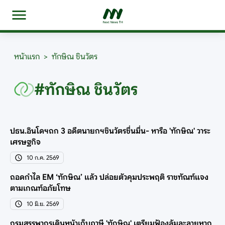
หน้าแรก
>
ทักษิณ ชินวัตร
#ทักษิณ ชินวัตร
ปธน.อินโดฯถก 3 อดีตนายกฯชินวัตรชื่นมื่น- หารือ 'ทักษิณ' วาระ
เศรษฐกิจ
10 ก.ค. 2569
ถอดกำไล EM ‘ทักษิณ’ แล้ว ปล่อยตัวคุมประพฤติ ราชทัณฑ์แจง
ตามเกณฑ์อภัยโทษ
10 มิ.ย. 2569
กรมสรรพากรเดินหน้าเก็บภาษี 'ทักษิณ' เตรียมฟ้องล้มละลายหาก