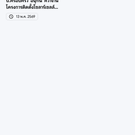
บ.ครอบครัว 'อนุทิน' คว้างาน
โครงการติดตั้งโซลาร์เซลล์
ม.อุบลฯ 106.3 ล.
13 พ.ค. 2569