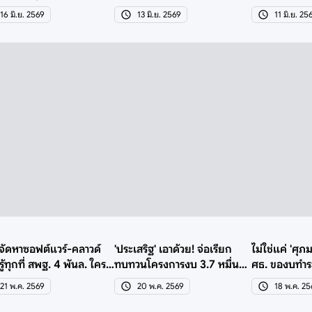
 ได้งานที่ไหนบ้าง?
งาน AI Passport
ไทย-2 เดือน 
16 มิ.ย. 2569
13 มิ.ย. 2569
11 มิ.ย. 25
นจัดหาซอฟต์แวร์-คลาวด์
'ประเสริฐ' เอาด้วย! จ่อเรียก
ไม่ใช่แค่ 'ศุภม
รู้ทุกที่ สพฐ. 4 พันล. ใคร
ทบทวนโครงการงบ 3.7 หมื่นล.
ศธ. ของบทำระ
านไป?
ยุคภูมิใจไทย
4.2 พันล.
21 พ.ค. 2569
20 พ.ค. 2569
18 พ.ค. 2