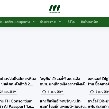
สิ่งแวดล้อมและสุขภาพ
ต่างประเทศ
วิดีโอ
อินโฟกราฟิก
ลปากร'จ่อยื่นอัยการฟ้อง
‘อนุทิน’ สั่งเองให้ สถ. แจ้ง
สอบเจอ! Digi
' ปมตีตก-ตัดสิทธิ 2
อปท. ยกเลิกชงโครงการชิงเค้ก
ไทย ซื้อคลาวด
การ 994 ล้าน
2 แสนล้าน
เสนอราคาเจ้า
29 ก.ค. 2569
11 ก.ค. 2569
3 ก.ค. 256
ทาง TH Consortium
แกะสัมพันธ์ 'พาขวัญ-บ.ฮิว
อว.รื้อTOR-ป
ซิว AI Passport 1.6
แมน' โยงบิ๊กแพลนบี-ก่อนรับ
แฟ้มสะสมทัก