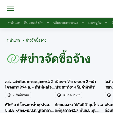
หน้าแรก
สืบสวนเชิงลึก
นโยบายสาธารณะ
เศรษฐกิจ
หน้าแรก
>
ข่าวจัดซื้อจ้าง
#ข่าวจัดซื้อจ้าง
สสว.แจ้งศิลปากรยกอุทธรณ์ 2
เมื่อมหา'ลัย เล่นบท 2 หน้า
'ม.ศิ
โครงการ 994 ล. - ถ้าไม่พอใจ
'ประสาทวิชา-เก็บค่าหัวคิว'
'สสว.
ให้ฟ้องศาลปกครอง
โครง
6 วันที่ผ่านมา
30 ก.ค. 2569
เปิดชื่อ 6 โครงการใหญ่พันล.
ย้อนผลงาน 'ปลัดดีอี' คุมโปรเจ
เส้น
ป.ป.ช.-สตง.-ป.ป.ท.บูรณาการ
กต์ศุลกากร2.7 พันล.บ.ทุน
ก่อน