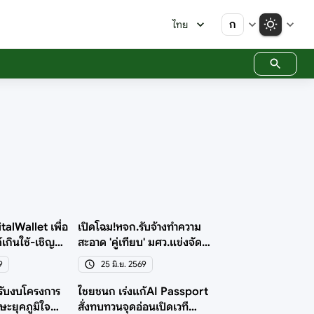
ก
ไทย
talWallet เพื่อ
เปิดโฉม!หจก.รับจ้างทำความ
์เกินใช้-เชิญ
สะอาด 'คู่เทียบ' มศว.แข่งจัด
เดียว
สอบท้องถิ่น143 ล.
9
25 มิ.ย. 2569
รับงบโครงการ
ไชยชนก เร่งแก้AI Passport
ษะยุคภูมิใจ
สั่งทบทวนจุดอ่อนเปิดเวที