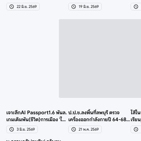
สอบป้องกันทุจริต
ฮ่องกงได้งานเพียบ
พันล.
22 มิ.ย. 2569
19 มิ.ย. 2569
เจาะลึกAI Passport1.6 พันล.
ป.ป.ช.ลงพื้นที่ลพบุรี ตรวจ
ไส้ใ
เกมเดิมพัน(ชีวิต)การเมือง 'ไชย
เครื่องออกกำลังกายปี 64-68
เรียน
ชนก ชิดชอบ'
ใช้งบเฉียด 300 ล.
ได้ง
3 มิ.ย. 2569
21 พ.ค. 2569