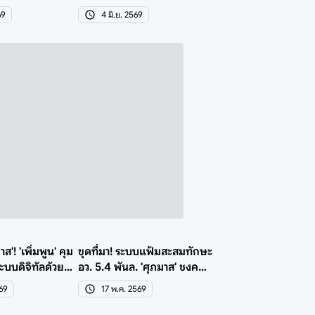
ชงครม.ใหม่
สาธารณะฟังความเห็น
69
4 มิ.ย. 2569
าส'! 'เพิ่มพูน' คุม
ขุดที่มา! ระบบแฟ้มสะสมทักษะ
บบดิจิทัลด้วย
อว. 5.4 พันล. 'ศุภมาส' ชงค
รม.ยุคแพทองธาร
569
17 พ.ค. 2569