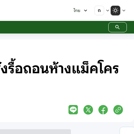
ก
ไทย
่งรื้อถอนห้างแม็คโคร