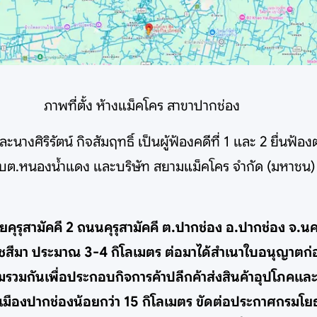
ภาพที่ตั้ง ห้างแม็คโคร สาขาปากช่อง
ละนางศิริรัตน์ กิจสัมฤทธิ์ เป็นผู้ฟ้องคดีที่ 1 และ 2 ยื่น
หนองน้ำแดง และบริษัท สยามแม็คโคร จำกัด (มหาชน) เป็น
ี่ซอยคุรุสามัคคี 2 ถนนคุรุสามัคคี ต.ปากช่อง อ.ปากช่อง จ
ครราชสีมา ประมาณ 3-4 กิโลเมตร ต่อมาได้สำเนาใบอนุญาตก
มรวมกันเพื่อประกอบกิจการค้าปลีกค้าส่งสินค้าอุปโภคและ
ืองปากช่องน้อยกว่า 15 กิโลเมตร ขัดต่อประกาศกรมโยธา