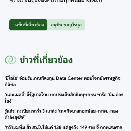
แท็กที่เกี่ยวข้อง
อนุทิน ชาญวีรกุล
ข่าวที่เกี่ยวข้อง
'บีโอไอ' จ่อปรับเกณฑ์ลงทุน Data Center ตอบโจทย์เศรษฐกิจ
ดิจิทัล
‘แอมเนสตี้’ จี้รัฐบาลไทย ยกประเด็นสิทธิมนุษยชน หารือ ‘มิน อ่อง
ไลง์’
รู้แล้ว! ทะเบียนรถรั่ว 3 แหล่ง ‘เทศกิจบางกอกน้อย-กทพ.-กอง
กำลังสุรสีห์’
‘ทวี’แฉเพิ่ม ฮั้ว สว.ไม่ใช่แค่ 138 แต่สูงถึง 149 ราย จี้ กกต.ส่งศาล