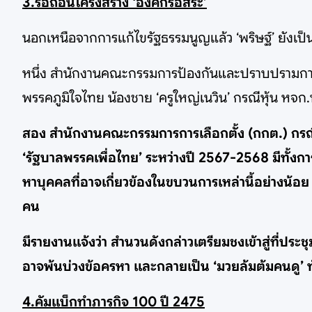
3.รื้อถอนโครงสร้าง ‘องค์กรอิสระ’
นอกเหนือจากการแก้ไขรัฐธรรมนูญแล้ว ‘พริษฐ์’ ยังเป็น
หนึ่ง สำนักงานคณะกรรมการป้องกันและปราบปรามการทุ
พรรคภูมิใจไทย น้องชาย ‘ครูใหญ่เนวิน’ กรณีหุ้น หจก
สอง สำนักงานคณะกรรมการการเลือกตั้ง (กกต.) กรณีการตร
‘รัฐบาลพรรคเพื่อไทย’ ระหว่างปี 2567-2568 มีทั้
หาบุคคลที่อาจเกี่ยวข้องในขบวนการเหล่านี้อย่างน้อย
คน
มีรายงานแจ้งว่า สำนวนดังกล่าวเตรียมชงเข้าสู่ที่ประช
อาจพ้นบ่วงข้อครหา และกลายเป็น ‘มวยล้มต้มคนดู’ ท
4.คัมแบ็กทำภารกิจ 100 ปี 2475