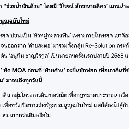
 ว่า “ช่วยน้ำเงินด้วย” โดยมี ‘วิโรจน์ ลักขณาอดิศร’ แกน
รมนูญฉบับใหม่
วหน้าพรรค ปชน.เป็น ‘หัวหมู่ทะลวงฟัน’ เพราะภายในพรรค เขาค
นออกจาก ‘ค่ายสะตอ’ มาร่วมตั้งกลุ่ม Re-Solution กระทั่
 ดัน ‘อนุทิน ชาญวีรกูล’ เป็นนายกฯครั้งแรกปลายปี 2568
’ หัก MOA ก่อนที่ ‘ฝ่ายค้าน’ จะยื่นซักฟอก เพื่อเอาคืนที่ร
’ มาจนถึงทุกวันนี้
tion เดิม กลุ่มโครงการอินเทอร์เน็ตเพื่อกฎหมายประชาชน ห
ง เพื่อหวังเปิดทางร่างรัฐธรรมนูญฉบับใหม่ แต่ก็ต้องไปสู้กับ
ับ สว.มากกว่าเดิมหรือไม่