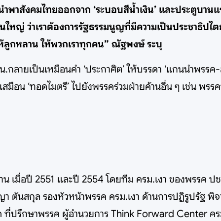
ื่อนำพาสังคมไทยออกจาก ‘ระบอบสีน้ำเงิน’ และประตูบานแร
ใหญ่ ว่าเราต้องการรัฐธรรมนูญที่มีความเป็นประชาธิปไต
ห้ลูกหลาน ให้พวกเราทุกคน” ณัฐพงษ์ ระบุ
ปชน.กลายเป็นเหมือนคำ ‘ประกาศิต’ ให้บรรดา ‘แกนนำพรรค
ือน ‘ทอดไมตรี’ ไปยังพรรคร่วมฝ่ายค้านอื่น ๆ เช่น พรรคประ
ยค้าน เมื่อปี 2551 และปี 2554 โดยทีม ครม.เงา ของพรรค ปช
ญา ตันสกุล รองหัวหน้าพรรค ครม.เงา ด้านการปฏิรูปรัฐ พิ
ด ที่ปรึกษาพรรค ผู้อำนวยการ Think Forward Center ครม