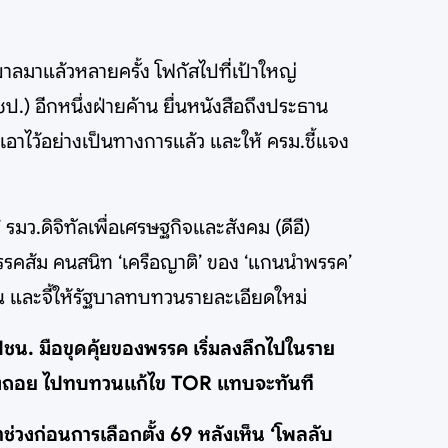
ลมาแล้วหลายครั้ง โฟกัสไปที่เป้าใหญ่
ป.) อีกหนึ่งฝ่ายค้าน ยื่นหนังสือถึงประธาน
งเอาไว้อย่างเป็นทางการแล้ว และให้ ครม.ชี้แจง
 รมว.ดิจิทัลเพื่อเศรษฐกิจและสังคม (ดีอี)
พรรคส้ม คนสนิท ‘เครือญาติ’ ของ ‘แกนนำพรรค’
าณ และจี้ให้รัฐบาลทบทวนรายละเอียดใหม่
อ ปชน. มือขุดคุ้ยของพรรค เริ่มลงลึกไปในราย
องสั่งถอย ไปทบทวนแก้ไข TOR แทบจะทันที
ช่วงก่อนการเลือกตั้ง 69 หลังเห็น ‘โพลลับ