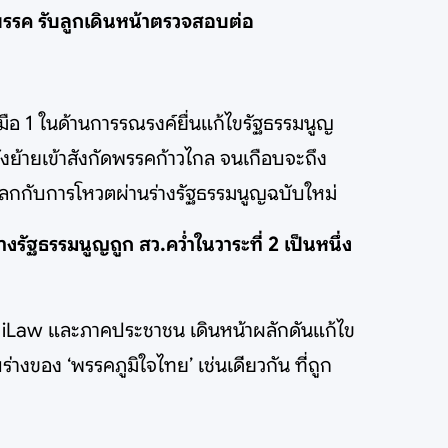
นำพรรค รับลูกเดินหน้าตรวจสอบต่อ
ือมือ 1 ในด้านการรณรงค์ยื่นแก้ไขรัฐธรรมนูญ
งย้ายเข้าสังกัดพรรคก้าวไกล จนเกือบจะถึง
 แลกกับการโหวตผ่านร่างรัฐธรรมนูญฉบับใหม่
่างรัฐธรรมนูญถูก สว.คว่ำในวาระที่ 2 เป็นหนึ่ง
รือ iLaw และภาคประชาชน เดินหน้าผลักดันแก้ไข
ร่างของ ‘พรรคภูมิใจไทย’ เช่นเดียวกัน ที่ถูก