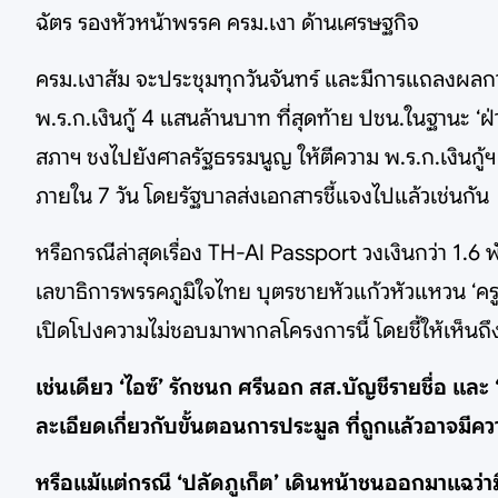
ฉัตร รองหัวหน้าพรรค ครม.เงา ด้านเศรษฐกิจ
ครม.เงาส้ม จะประชุมทุกวันจันทร์ และมีการแถลงผลก
พ.ร.ก.เงินกู้ 4 แสนล้านบาท ที่สุดท้าย ปชน.ในฐานะ ‘ฝ
สภาฯ ชงไปยังศาลรัฐธรรมนูญ ให้ตีความ พ.ร.ก.เงินกู้ฯ 
ภายใน 7 วัน โดยรัฐบาลส่งเอกสารชี้แจงไปแล้วเช่นกัน
หรือกรณีล่าสุดเรื่อง TH-AI Passport วงเงินกว่า 1.6 พ
เลขาธิการพรรคภูมิใจไทย บุตรชายหัวแก้วหัวแหวน ‘ครู
เปิดโปงความไม่ชอบมาพากลโครงการนี้ โดยชี้ให้เห็นถึ
เช่นเดียว ‘ไอซ์’ รักชนก ศรีนอก สส.บัญชีรายชื่อ และ 
ละเอียดเกี่ยวกับขั้นตอนการประมูล ที่ถูกแล้วอาจมี
หรือแม้แต่กรณี ‘ปลัดภูเก็ต’ เดินหน้าชนออกมาแฉว่าม