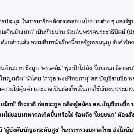
ารประชุม ในการหารือหลังตรวจสอบนโยบายต่าง ๆ ของรัฐบา
่ายค้านข้างมาก’ เป็นหัวขบวน ร่วมกับพรรคประชาธิปัตย์ (ปช
ดังกล่าวแล้ว ความคืบหน้าเรื่องนี้ศาลรัฐธรรมนูญ รับคำร้อ
ันล้านบาท ซึ่งถูก ‘พรรคส้ม’ พุ่งเป้าไปยัง ‘ไชยชนก ชิดชอบ’
ใหญ่เนวิน’ นำโดย ‘ภาวุธ พงษ์วิทยภานุ’ สส.บัญชีรายชื่อ 
งความไม่คุ้มค่า และอาจเป็นช่องโหว่ในการใช้เงินงบประม
‘แม็กซ์’ ธีระชาติ ก่อตระกูล อดีตผู้สมัคร สส.บัญชีรายชื่
ความไม่ชอบมาพากลเกิดขึ้นหรือไม่ ร้อนถึง ‘ไชยชนก’ ต้
ี ‘ผู้บังคับบัญชาระดับสูง’ ในกระทรวงมหาดไทย ส่งไลน์มา