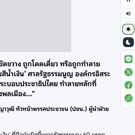
ัดขวาง ถูกโดดเดี่ยว หรือถูกทำลาย
ีน้ำเงิน’ ศาลรัฐธรรมนูญ องค์กรอิสระ
งระบอบประชาธิปไตย ทำลายหลักที่
งพลเมือง..."
ัญญาวุฒิ หัวหน้าพรรคประชาชน (ปชน.) ผู้นำฝ่าย
ำเงิน’ ที่ถือกำเนิดขึ้นจากรัฐธรรมนูญ 60 มรดก