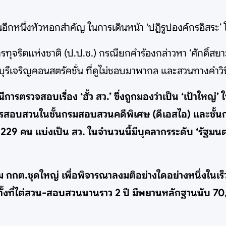
อีกหนึ่งหัวหอกสำคัญ ในการเดินหน้า ‘ปฏิรูปองค์กรอิสระ’
จริตแห่งชาติ (ป.ป.ช.) กรณียกคำร้องกล่าวหา ‘ศักดิ์สย
.บุรีเจริญคอนสตรัคชั่น ที่ดูไม่ชอบมาพากล และสวนทางคำ
วจสอบเรื่อง ‘ฮั้ว สว.’ ซึ่งถูกมองว่าเป็น ‘เป้าใหญ่’ ในอ
งการสอบสวนในชั้นกรมสอบสวนคดีพิเศษ (ดีเอสไอ) และชั้
 229 คน แบ่งเป็น สว. ในจำนวนนี้มีบุคลากรระดับ ‘รัฐมนต
ุม กกต.ชุดใหญ่ เพื่อพิจารณาลงมติอย่างใดอย่างหนึ่งในเร็ว 
ั้งที่ไต่สวน-สอบสวนนานราว 2 ปี มีพยานหลักฐานนับ 70,