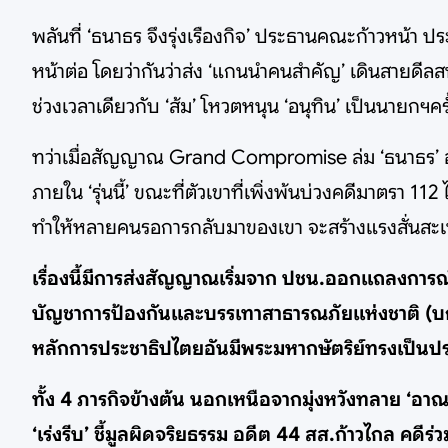
พลันที่ ‘ธนาธร จึงรุ่งเรืองกิจ’ ประธานคณะก้าวหน้า 
หน้าต่อ โดยว่ากันว่าส่ง ‘แกนนำคนสำคัญ’ เดินสายดีลส
ช่วงเวลาเดียวกับ ‘ส้ม’ โหวตหนุน ‘อนุทิน’ เป็นนายกฯคร
ทว่าเมื่อสัญญาณ Grand Compromise ล่ม ‘ธนาธร’ ออ
ภายใน ‘รุ่นนี้’ ขณะที่ตัวเขาที่เพิ่งพ้นบ่วงคดีมาตรา 
ทำให้หลายคนรอการกลับมาของเขา จะสร้างแรงสั่นสะเทื
เรื่องนี้มีการส่งสัญญาณเริ่มจาก ปชน.ออกแถลงการณ์ 
บัญชาการป้องกันและบรรเทาสาธารณภัยแห่งชาติ (บกปภ
หลักการประชาธิปไตยอันมีพระมหากษัตริย์ทรงเป็นปร
ทั้ง 4 ภารกิจข้างต้น นอกเหนือจากมุ่งหวังทลาย ‘อาณาจั
‘เร่งรีบ’ ชี้มูลผิดจริยธรรม อดีต 44 สส.ก้าวไกล ค