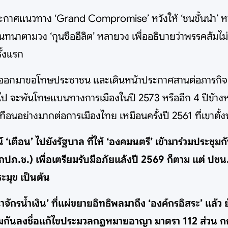
ประกาศแนวทาง ‘Grand Compromise’ หวังให้ ‘ชนชั้นนำ’ หา 
นทนาตามวง ‘กุนซืออีลิต’ หลายวง เพื่ออธิบายว่าพรรคส้มไ
ั้งแรก
กมาขอโทษประชาชน และเดินหน้าประกาศสานต่อภารกิจ 100 ป
112 ไป จะพ้นโทษแบนทางการเมืองในปี 2573 หรืออีก 4 ปีข้างห
อนอย่างมากต่อการเมืองไทย เหมือนครั้งปี 2561 ที่เขาตั
‘เตือน’ ไปยังรัฐบาล ที่ให้ ‘องคมนตรี’ เข้ามาร่วมประชุม
.ช.) เพื่อเตรียมรับมือภัยแล้งปี 2569 ก็ตาม แต่ ปชน.ม
ะมุข เป็นต้น
กรน้ำเงิน’ ที่แผ่ขยายอิทธิพลมาถึง ‘องค์กรอิสระ’ แล้ว ยัง
ดีร่วมกันลงชื่อแก้ไขประมวลกฎหมายอาญา มาตรา 112 ส่วน 