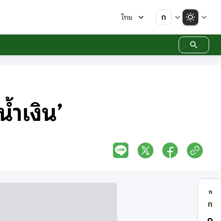
ก
ไทย
้ำเงิน’
ก
ก
ก