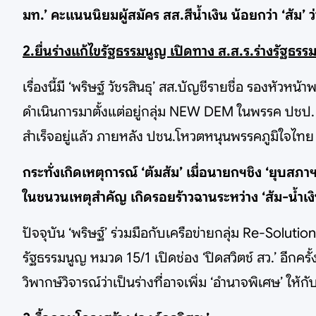
มท.’ คะแนนนิยมผู้สมัคร สส.สีน้ำเงิน น้อยกว่า ‘ส้ม’
2.ยื่นร่างแก้ไขรัฐธรรมนูญ เปิดทาง ส.ส.ร.ร่างรัฐธร
เรื่องนี้มี ‘พริษฐ์ วัชรสินธุ’ สส.บัญชีรายชื่อ รองหั
ดำเนินการมาตั้งแต่อยู่กลุ่ม NEW DEM ในพรรค ปชป. จ
สำเร็จอยู่แล้ว ภายหลัง ปชน.โหวตหนุนพรรคภูมิใจไทย
กระทั่งเกิดเหตุการณ์ ‘ต้มส้ม’ เมื่อนายกฯชิง ‘ยุบสภาฯ
ในชนวนเหตุสำคัญ เกิดรอยร้าวฉานระหว่าง ‘ส้ม-น้ำเงิน
ปัจจุบัน ‘พริษฐ์’ ร่วมมือกับเครือข่ายกลุ่ม Re-Solu
รัฐธรรมนูญ หมวด 15/1 เปิดช่อง ‘ปิดสวิตช์ สว.’ อีกครั้
วิพากษ์วิจารณ์ว่าเป็นร่างที่อาจเพิ่ม ‘อำนาจพิเศษ’ ให้ก