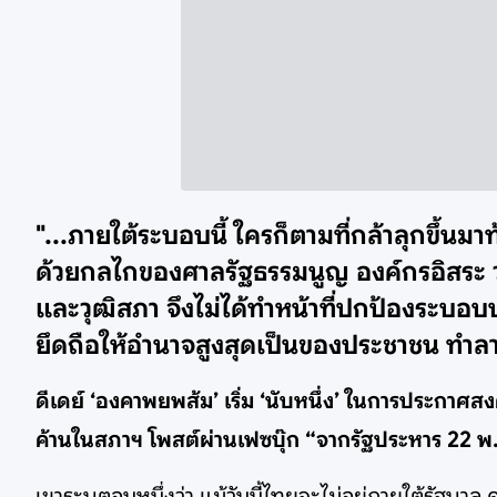
"...ภายใต้ระบอบนี้ ใครก็ตามที่กล้าลุกขึ้
ด้วยกลไกของศาลรัฐธรรมนูญ องค์กรอิสระ วุ
และวุฒิสภา จึงไม่ได้ทำหน้าที่ปกป้องระบ
ยึดถือให้อำนาจสูงสุดเป็นของประชาชน ทำลาย
ดีเดย์ ‘องคาพยพส้ม’ เริ่ม ‘นับหนึ่ง’ ในการประกาศสง
ค้านในสภาฯ โพสต์ผ่านเฟซบุ๊ก “จากรัฐประหาร 22 พ.ค
เขาระบุตอนหนึ่งว่า แม้วันนี้ไทยจะไม่อยู่ภายใต้รัฐบาล