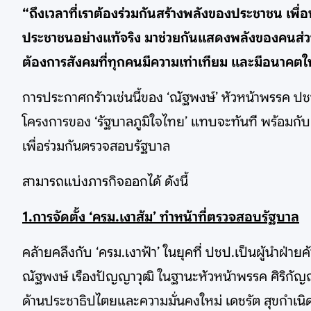
“ถึงเวลาที่เราต้องร่วมกันสร้างพลังของประชาชน เพ
ประชาชนอย่างแท้จริง มาช่วยกันแสดงพลังของคนส่วน
ต้องการสังคมที่ทุกคนมีความเท่าเทียม และมีอนาคตใ
การประกาศกร้าวเช่นนี้ของ ‘ณัฐพงษ์’ หัวหน้าพรรค 
โครงการของ ‘รัฐบาลภูมิใจไทย’ แทบจะทันที พร้อมกับเสม
เพื่อร่วมกันตรวจสอบรัฐบาล
สามารถแบ่งภารกิจออกได้ ดังนี้
1.การจัดตั้ง ‘ครม.เงาส้ม’ ทำหน้าที่ตรวจสอบรัฐบาล
คล้ายคลึงกับ ‘ครม.เงาฟ้า’ ในยุคที่ ปชป.เป็นผู้นำฝ่า
ณัฐพงษ์ เรืองปัญญาวุฒิ ในฐานะหัวหน้าพรรค ศิริกัญ
ด้านประชาธิปไตยและความมั่นคงใหม่ เดชรัต สุขกำเนิ