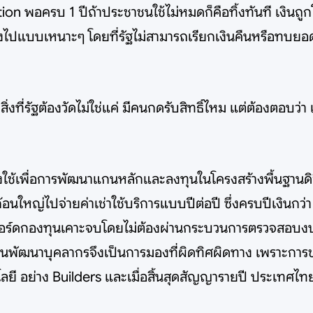
n พอครบ 1 ปีถ้าประชาชนใช้ไม่หมดก็คือทิ้งทันที เงินถูกโอ
้างไปแบบเหนาะๆ โดยที่รัฐไม่สามารถเรียกเงินคืนหรือทบยอด
ิ่งที่รัฐต้องวัดไม่ใช่แค่ มีคนกดรับสิทธิ์ไหม แต่ต้องตอบว่า
เพื่อการพัฒนาแกนหลักและลงทุนในโครงสร้างพื้นฐานดิจ
นใหญ่ไปจ่ายค่าเช่าใช้บริการแบบปีต่อปี ซึ่งครบปีเงินกว่า
บอร์ดกองทุนเคาะจบโดยไม่ต้องผ่านกระบวนการตรวจสอบ
ารลงทุนพัฒนาบุคลากรจึงเป็นการมองที่ผิดทิศผิดทาง เพราะการ
คโนโลยี อย่าง Builders และเมื่อสิ้นสุดสัญญารายปี ประเทศไ