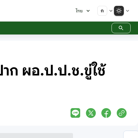
ก
ไทย
าก ผอ.ป.ป.ช.ขู่ใช้