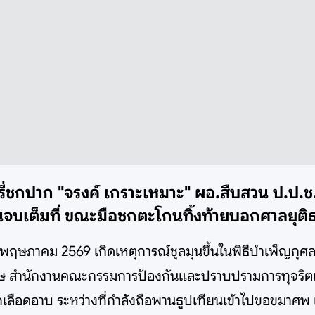
่ชกปาก "จรงค์ เกราะเหมาะ" ผอ.สืบสวน ป.ป.ช. ผู
นจบเต็มที่ ขณะมือชกตะโกนทิ้งท้ายบอกศาลยุติธร
 พฤษภาคม 2569 เกิดเหตุการณ์ชุลมุนขึ้นในพิธีบำเพ็ญกุศลศพขอ
ษ สำนักงานคณะกรรมการป้องกันและปราบปรามการทุจริตแห่งชา
เลือดอาบ ระหว่างที่กำลังถือพานธูปเทียนเข้าไปขอขมาศพ แม้