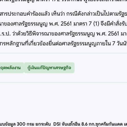
สารประกอบคำร้องแล้ว เห็นว่า กรณีดังกล่าวเป็นไปตามรั
าของศาลรัฐธรรมนูญ พ.ศ. 2561 มาตรา 7 (1) จึงมีคำสั่งรับค
ร.ป. ว่าด้วยวิธีพิจารณาของศาลรัฐธรรมนูญ พ.ศ. 2561 มา
ลักฐานที่เกี่ยวข้องยื่นต่อศาลรัฐธรรมนูญภายใน 7 วันนับแ
กฤตพลังงาน
กู้เงินแก้ปัญหาเศรษฐกิจ
ระบบข้อมูล 300 กรม ยกระดับ
DSI จับเฮโรอีน 8.6 กก.ซุกครีมกันแดด เ