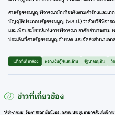
ศาลรัฐธรรมนูญพิจารณาข้อเท็จจริงตามคำร้องและเอก
บัญญัติประกอบรัฐธรรมนูญ (พ.ร.ป.) ว่าด้วยวิธีพิจารณ
และเพื่อประโยชน์แห่งการพิจารณา อาศัยอำนาจตาม พ.
ประเด็นที่ศาลรัฐธรรมนูญกำหนด และจัดส่งสำเนาเอกสารห
แท็กที่เกี่ยวข้อง
พรก.เงินกู้4แสนล้าน
รัฐบาลอนุทิน
วิ
ข่าวที่เกี่ยวข้อง
‘ลิซ่า-ภคมน’ จับตา‘สรณ’ ยื้อนั่งปธ. กสทช.ประชุม
นายกฯสั่งเร่งเช็ก