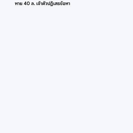
หาย 40 ล. เจ้าตัวปฏิเสธข้อหา