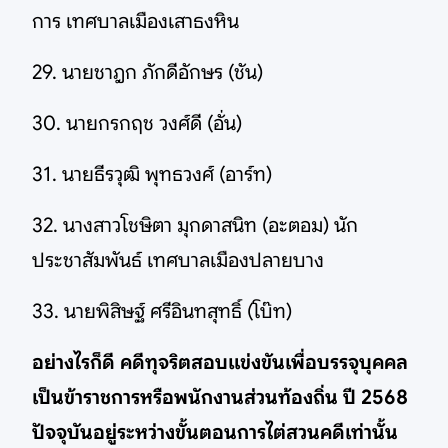
การ เทศบาลเมืองเสาธงหิน
29. นายชาฎก ภักดีอักษร (ชัน)
30. นายกรกฤช วงศ์ดี (อั่น)
31. นายธีรวุฒิ พุทธวงศ์ (อาร์ท)
32. นางสาวโชษิตา มุกดาสนิท (อะตอม) นัก
ประชาสัมพันธ์ เทศบาลเมืองปลายบาง
33. นายพิสิษฐ์ ศรีอินทสุทธิ์ (โบ๊ท)
อย่างไรก็ดี คดีทุจริตสอบแข่งขันเพื่อบรรจุบุคคล
เป็นข้าราชการหรือพนักงานส่วนท้องถิ่น ปี 2568
ปัจจุบันอยู่ระหว่างขั้นตอนการไต่สวนคดีเท่านั้น