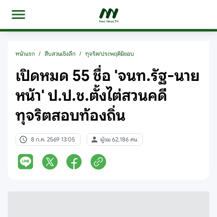
หน้าแรก
/
สืบสวนเชิงลึก
/
ทุจริต/ประพฤติมิชอบ
เปิดหมด 55 ชื่อ 'จนท.รัฐ-นาย
หน้า' ป.ป.ช.ตั้งไต่สวนคดี
ทุจริตสอบท้องถิ่น
8 ก.ค. 2569 13:05
ผู้ชม 62,186 คน