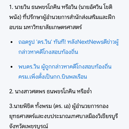
1. นายวิน ธนพชรโภคิน หรือวิน (นายอัศวิน โชติ
พนัง) ที่ปรึกษาผู้อำนวยการสำนักส่งเสริมและฝึก
อบรม มหาวิทยาลัยเกษตรศาสตร์
ถอดรูป 'ดร.วิน' ทันที! หลังNextNewsตีข่าวผู้
กล่าวหาคดีโกงสอบท้องถิ่น
พบดร.วิน ผู้ถูกกล่าวหาคดีโกงสอบท้องถิ่น
ครม.เพิ่งตั้งเป็นกก.บินพลเรือน
2. นางสาวศตพร ธนพชรโภคิน หรือจ๋ำ
3.นายพิชิต ทั้งพรม (ดร. เอ) ผู้อำนวยการกอง
ยุทธศาสตร์และงบประมาณเทศบาลมืองวิเชียรบูรี
จังหวัดเพชรบูรณ์