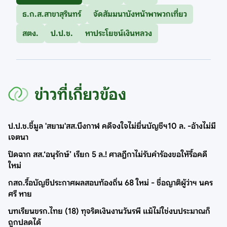
ธ.ก.ส.สาขาสุรินทร์
จัดสัมมนาบังหน้าพาพวกเที่ยว
สตง.
ป.ป.ช.
หาประโยชน์เงินหลวง
ข่าวที่เกี่ยวข้อง
ป.ป.ช.ชี้มูล 'สยาม'สส.บึงกาฬ คดีจงใจไม่ยื่นบัญชีฯ10 ล. -อ้างไม่มี
เจตนา
ปิดฉาก สส.‘อนุรักษ์’ เรียก 5 ล.! ศาลฎีกาไม่รับคำร้องขอให้รื้อคดี
ใหม่
กสถ.รื้อบัญชีประกาศผลสอบท้องถิ่น 68 ใหม่ - ชื่อญาติผู้ว่าฯ นคร
ศรี หาย
บทเรียนขรก.ไทย (18) ทุจริตเงินงานวันรพี แม้ไม่ใช่งบประมาณก็
ถูกปลดได้