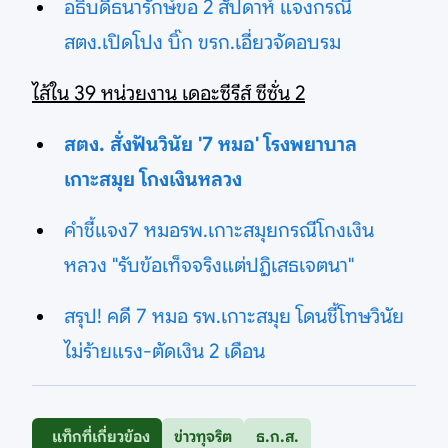
อธิบดีธนารักษ์ขอ 2 สัปดาห์ แจงกรณี
สตง.เปิดโปง บิ๊ก ขรก.เอี่ยวจัดอบรม
ไส้ใน 39 หน่วยงาน เดอะซีรีส์ ซีซั่น 2
สตง. สั่งฟันวินัย '7 หมอ' โรงพยาบาล
เกาะสมุย โกงเงินหลวง
คำชี้แจง7 หมอรพ.เกาะสมุยกรณีโกงเงิน
หลวง "รับข้อเท็จจริงแต่ปฏิเสธเจตนา"
สรุป! คดี 7 หมอ รพ.เกาะสมุย โดนชี้โทษวินัย
ไม่ร้ายแรง-ตัดเงิน 2 เดือน
แท็กที่เกี่ยวข้อง
ข่าวทุจริต
ธ.ก.ส.