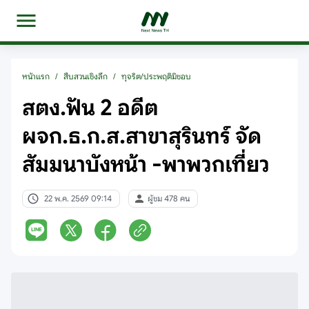
หน้าแรก
/
สืบสวนเชิงลึก
/
ทุจริต/ประพฤติมิชอบ
สตง.ฟัน 2 อดีต
ผจก.ธ.ก.ส.สาขาสุรินทร์ จัด
สัมมนาบังหน้า -พาพวกเที่ยว
22 พ.ค. 2569 09:14
ผู้ชม 478 คน