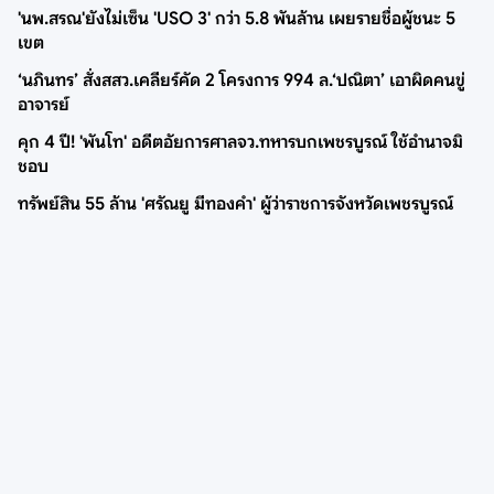
'นพ.สรณ'ยังไม่เซ็น 'USO 3' กว่า 5.8 พันล้าน เผยรายชื่อผู้ชนะ 5
เขต
‘นภินทร’ สั่งสสว.เคลียร์คัด 2 โครงการ 994 ล.‘ปณิตา’ เอาผิดคนขู่
อาจารย์
คุก 4 ปี! 'พันโท' อดีตอัยการศาลจว.ทหารบกเพชรบูรณ์ ใช้อำนาจมิ
ชอบ
ทรัพย์สิน 55 ล้าน 'ศรัณยู มีทองคำ' ผู้ว่าราชการจังหวัดเพชรบูรณ์