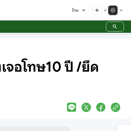
ก
ไทย
งเจอโทษ10 ปี /ยึด