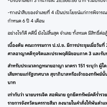
-ปรับจำเลยที่ 3 กระทงละ 26,666.66 บาท รวมปรับจำเล
-ทางนำสืบของจำเลยที่ 4 เป็นประโยชน์แก่การพิจารณา
กำหนด 6 ปี 4 เดือน
อย่างไรก็ดี คดีนี้ ยังไม่สิ้นสุด จำเลย ทั้งหมด มีสิทธิ์ต่อสู
เบื้องต้น คณะกรรมการ ป.ป.ช. มีการประชุมเมื่อวันที
ศาลอาญาคดีทุจริตและประพฤติมิชอบภาค 3 และรับทรา
สำหรับประมวลกฎหมายอาญา มาตรา 151 ระบุว่า ผู้ใดเป
เสียหายแก่รัฐเทศบาล สุขาภิบาลหรือเจ้าของทรัพย์นั้น
บาท
เท่ากับว่า นายบรรเจิด สอพิมาย ถูกยึดทรัพย์คดีร่ำร
ราชการจังหวัดนครราชสีมา ลงนามในคำสั่งให้พ้นตำแ