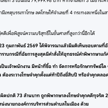
ยที่ 3 เป็นเงิน 79,999.98 บาท หากจำเลยที่ 3 ไม่ชำระค่
มีเหตุบรรเทาโทษ ลดโทษให้จำเลยที่ 4 กระทงละหนึ่งในสา
้คดีเพื่อพิสูจน์ความบริสุทธิ์ในชั้นศาลที่สูงกว่านี้อีกได้
่ 23 กุมภาพันธ์ 2569 ได้พิจารณาแล้วมีมติเห็นชอบตามที่
บกรณีที่อัยการสูงสุดมีคำสั่งให้อุทธรณ์คำพิพากษาแก้
็นเจ้าพนักงาน มีหน้าที่ซื้อ ทำ จัดการหรือรักษาทรัพย์ใ
 ต้องระวางโทษจำคุกตั้งแต่ห้าปีถึงยี่สิบปี หรือจำคุกตลอ
วยผิดปกติ 73 ล้านบาท ถูกพิพากษาลงโทษจำคุกคดีทุจริต 2 ค
หน่งนายกองค์การบริหารส่วนตำบลในเมือง ด้วย