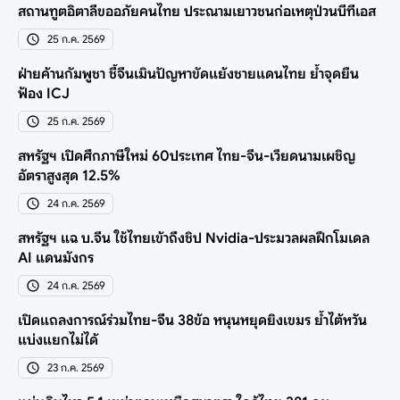
สถานทูตอิตาลีขออภัยคนไทย ประณามเยาวชนก่อเหตุป่วนบีทีเอส
25 ก.ค. 2569
ฝ่ายค้านกัมพูชา ชี้จีนเมินปัญหาขัดแย้งชายแดนไทย ย้ำจุดยืน
ฟ้อง ICJ
25 ก.ค. 2569
สหรัฐฯ เปิดศึกภาษีใหม่ 60ประเทศ ไทย-จีน-เวียดนามเผชิญ
อัตราสูงสุด 12.5%
24 ก.ค. 2569
สหรัฐฯ แฉ บ.จีน ใช้ไทยเข้าถึงชิป Nvidia-ประมวลผลฝึกโมเดล
AI แดนมังกร
24 ก.ค. 2569
เปิดแถลงการณ์ร่วมไทย-จีน 38ข้อ หนุนหยุดยิงเขมร ย้ำไต้หวัน
แบ่งแยกไม่ได้
23 ก.ค. 2569