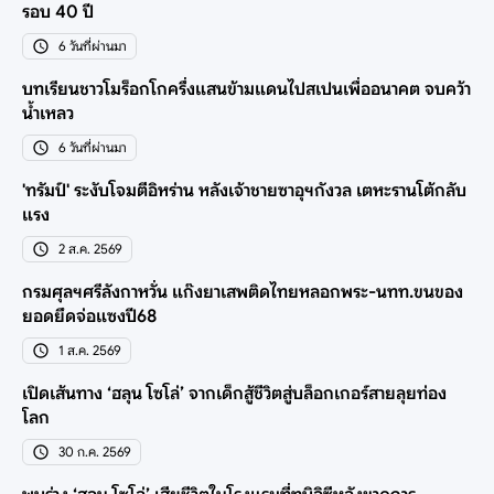
รอบ 40 ปี
6 วันที่ผ่านมา
บทเรียนชาวโมร็อกโกครึ่งแสนข้ามแดนไปสเปนเพื่ออนาคต จบคว้า
น้ำเหลว
6 วันที่ผ่านมา
'ทรัมป์' ระงับโจมตีอิหร่าน หลังเจ้าชายซาอุฯกังวล เตหะรานโต้กลับ
แรง
2 ส.ค. 2569
กรมศุลฯศรีลังกาหวั่น แก๊งยาเสพติดไทยหลอกพระ-นทท.ขนของ
ยอดยึดจ่อแซงปี68
1 ส.ค. 2569
เปิดเส้นทาง ‘ฮลุน โซโล่’ จากเด็กสู้ชีวิตสู่บล็อกเกอร์สายลุยท่อง
โลก
30 ก.ค. 2569