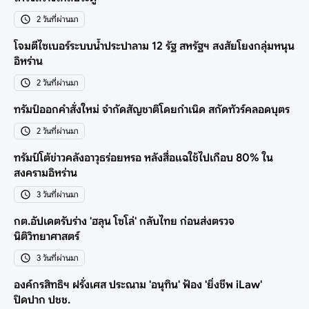
2 วันที่ผ่านมา
โจมตีไซเบอร์ระบบน้ำประปาลาม 12 รัฐ สหรัฐฯ สงสัยโยงกลุ่มหนุน
อิหร่าน
2 วันที่ผ่านมา
ทรัมป์ออกคำสั่งใหม่ จำกัดสัญชาติโดยกำเนิด สกัดทัวร์คลอดบุตร
2 วันที่ผ่านมา
ทรัมป์โต้ข่าวคลังอาวุธร่อยหรอ หลังสื่อแฉใช้ไปเกือบ 80% ใน
สงครามอิหร่าน
3 วันที่ผ่านมา
กต.อัปเดตรับร่าง 'ฮลุน โซโล่' กลับไทย ก่อนส่งตรวจ
นิติวิทยาศาสตร์
3 วันที่ผ่านมา
องค์กรสิทธิฯ ฝรั่งเศส ประณาม 'อนุทิน' ฟ้อง 'ยิ่งชีพ iLaw'
ปิดปาก ปชช.