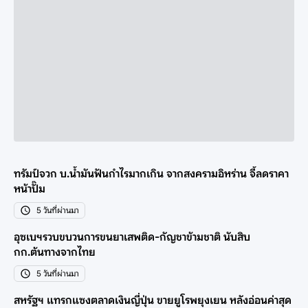
ทรัมป์จวก บ.น้ำมันฟันกำไรมากเกิน จากสงครามอิหร่าน จี้ลดราคา
หน้าปั๊ม
5 วันที่ผ่านมา
อุซเบฯรวบขบวนการขนยาเสพติด-กัญชาข้ามชาติ นับสิบ
กก.ต้นทางจากไทย
5 วันที่ผ่านมา
สหรัฐฯ แทรกแซงตลาดเงินญี่ปุ่น ขายยูโรพยุงเยน หลังอ่อนค่าสุด