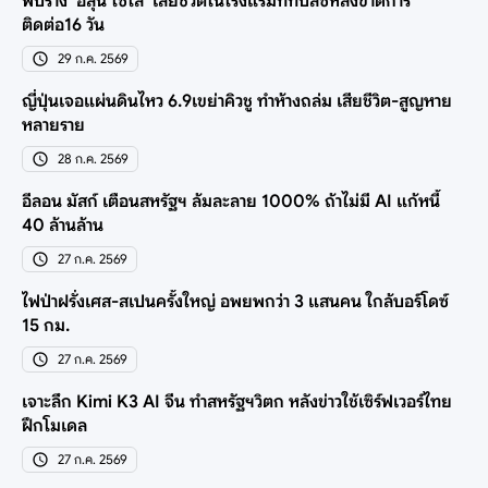
พบร่าง ‘ฮลุน โซโล่’ เสียชีวิตในโรงแรมที่ทบิลิซีหลังขาดการ
ติดต่อ16 วัน
29 ก.ค. 2569
ญี่ปุ่นเจอแผ่นดินไหว 6.9เขย่าคิวชู ทำห้างถล่ม เสียชีวิต-สูญหาย
หลายราย
28 ก.ค. 2569
อีลอน มัสก์ เตือนสหรัฐฯ ล้มละลาย 1000% ถ้าไม่มี AI แก้หนี้
40 ล้านล้าน
27 ก.ค. 2569
ไฟป่าฝรั่งเศส-สเปนครั้งใหญ่ อพยพกว่า 3 แสนคน ใกล้บอร์โดซ์
15 กม.
27 ก.ค. 2569
เจาะลึก Kimi K3 AI จีน ทำสหรัฐฯวิตก หลังข่าวใช้เซิร์ฟเวอร์ไทย
ฝึกโมเดล
27 ก.ค. 2569