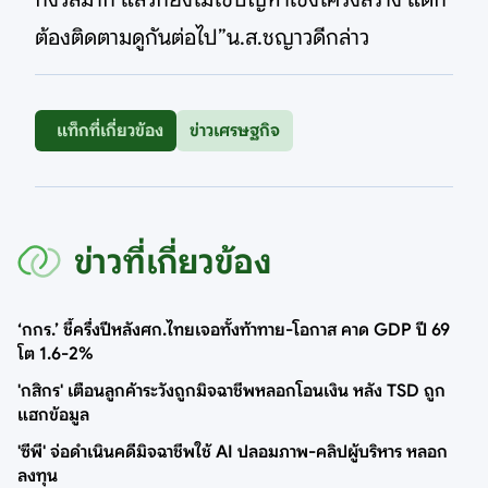
ต้องติดตามดูกันต่อไป”น.ส.ชญาวดีกล่าว
แท็กที่เกี่ยวข้อง
ข่าวเศรษฐกิจ
ข่าวที่เกี่ยวข้อง
‘กกร.’ ชี้ครึ่งปีหลังศก.ไทยเจอทั้งท้าทาย-โอกาส คาด GDP ปี 69
โต 1.6-2%
'กสิกร' เตือนลูกค้าระวังถูกมิจฉาชีพหลอกโอนเงิน หลัง TSD ถูก
แฮกข้อมูล
'ซีพี' จ่อดำเนินคดีมิจฉาชีพใช้ AI ปลอมภาพ-คลิปผู้บริหาร หลอก
ลงทุน