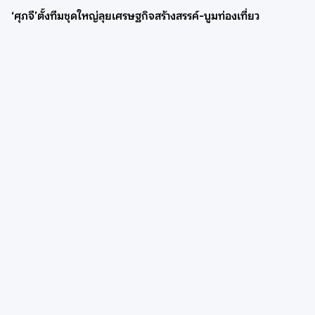
‘ศุภจี’ตั้งทีมชุดใหญ่ลุยเศรษฐกิจสร้างสรรค์-บูมท่องเที่ยว