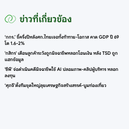
ข่าวที่เกี่ยวข้อง
‘กกร.’ ชี้ครึ่งปีหลังศก.ไทยเจอทั้งท้าทาย-โอกาส คาด GDP ปี 69
โต 1.6-2%
'กสิกร' เตือนลูกค้าระวังถูกมิจฉาชีพหลอกโอนเงิน หลัง TSD ถูก
แฮกข้อมูล
'ซีพี' จ่อดำเนินคดีมิจฉาชีพใช้ AI ปลอมภาพ-คลิปผู้บริหาร หลอก
ลงทุน
‘ศุภจี’ตั้งทีมชุดใหญ่ลุยเศรษฐกิจสร้างสรรค์-บูมท่องเที่ยว